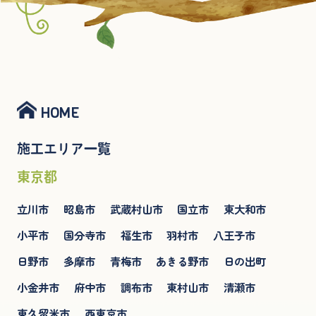
HOME
施工エリア一覧
東京都
立川市
昭島市
武蔵村山市
国立市
東大和市
小平市
国分寺市
福生市
羽村市
八王子市
日野市
多摩市
青梅市
あきる野市
日の出町
小金井市
府中市
調布市
東村山市
清瀬市
東久留米市
西東京市