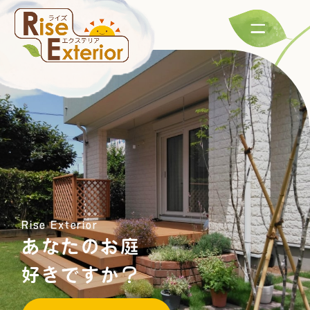
Rise Exterior
Rise Exterior
あなたのお庭
人をもてなす
好きですか？
光の演出