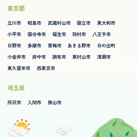
東京都
立川市
昭島市
武蔵村山市
国立市
東大和市
小平市
国分寺市
福生市
羽村市
八王子市
日野市
多摩市
青梅市
あきる野市
日の出町
小金井市
府中市
調布市
東村山市
清瀬市
東久留米市
西東京市
埼玉県
所沢市
入間市
狭山市