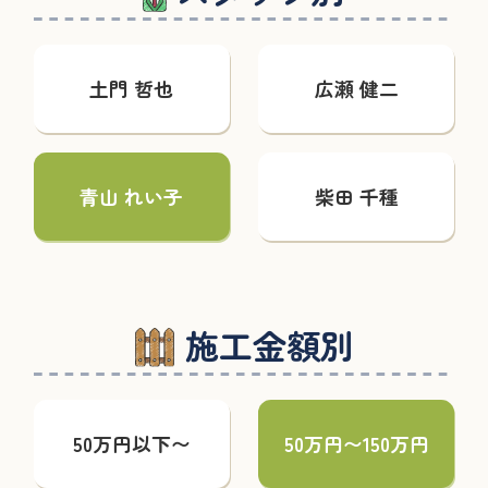
土門 哲也
広瀬 健二
青山 れい子
柴田 千種
施工金額別
50万円以下〜
50万円〜150万円