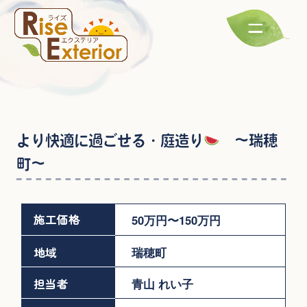
より快適に過ごせる・庭造り
～瑞穂
町～
施工価格
50万円〜150万円
地域
瑞穂町
担当者
青山 れい子