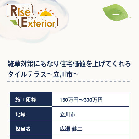
雑草対策にもなり住宅価値を上げてくれる
タイルテラス～立川市～
施工価格
150万円〜300万円
地域
立川市
担当者
広瀬 健二