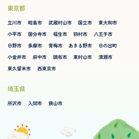
東京都
立川市
昭島市
武蔵村山市
国立市
東大和市
小平市
国分寺市
福生市
羽村市
八王子市
日野市
多摩市
青梅市
あきる野市
日の出町
小金井市
府中市
調布市
東村山市
清瀬市
東久留米市
西東京市
埼玉県
所沢市
入間市
狭山市