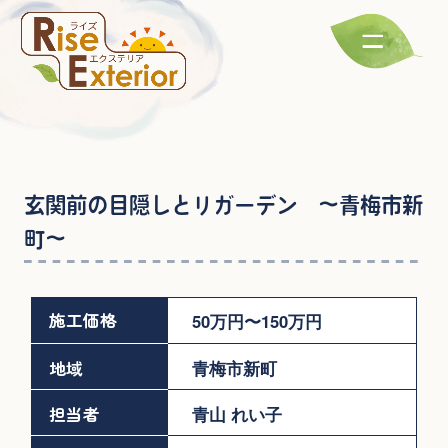
玄関前の目隠しとリガーデン ～青梅市新
町～
施工価格
50万円〜150万円
地域
青梅市新町
担当者
青山 れい子