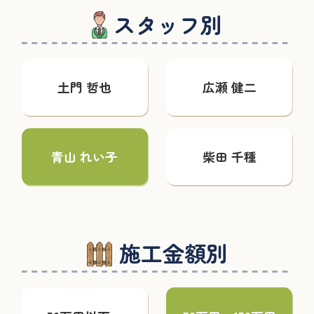
スタッフ別
土門 哲也
広瀬 健二
青山 れい子
柴田 千種
施工金額別