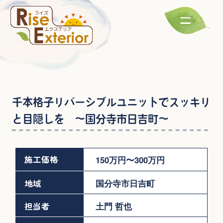
千本格子リバーシブルユニットでスッキリ
と目隠しを ～国分寺市日吉町～
施工価格
150万円〜300万円
地域
国分寺市日吉町
担当者
土門 哲也