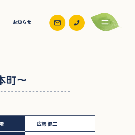
お知らせ
本町～
者
広瀬 健二