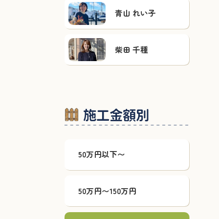
青山 れい子
柴田 千種
施工金額別
50万円以下〜
50万円〜150万円