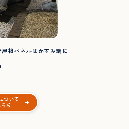
で屋根パネルはかすみ調に
ね
について
こちら