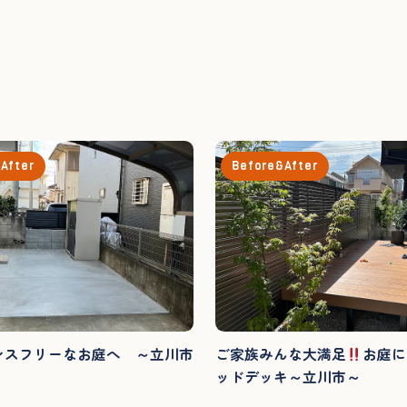
After
Before&After
ンスフリーなお庭へ ～立川市
ご家族みんな大満足
お庭に
ッドデッキ～立川市～