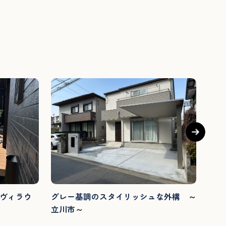
Be
ヴィラウ
グレー基調のスタイリッシュな外構 ～
敷地
立川市～
～