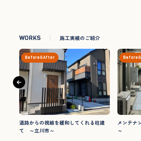
WORKS
施工実績のご紹介
Before&After
Before&
ォー
道路からの視線を緩和してくれる柱建
メンテナ
て ～立川市～
～