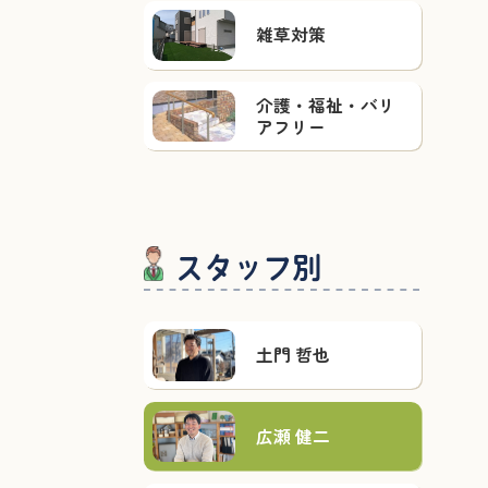
雑草対策
介護・福祉・バリ
アフリー
スタッフ別
土門 哲也
広瀬 健二