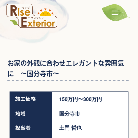
お家の外観に合わせエレガントな雰囲気
に ～国分寺市～
施工価格
150万円〜300万円
地域
国分寺市
担当者
土門 哲也