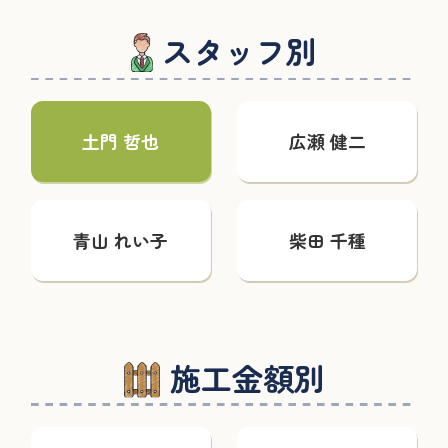
スタッフ別
土門 哲也
広瀬 健二
青山 れい子
柴田 千種
施工金額別