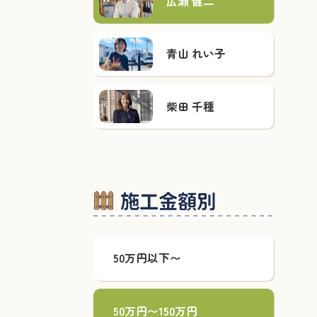
広瀬 健二
青山 れい子
柴田 千種
施工金額別
50万円以下〜
50万円〜150万円