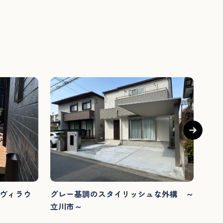
Be
ヴィラウ
グレー基調のスタイリッシュな外構 ～
敷地
立川市～
～