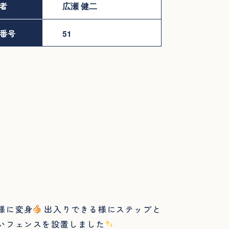
者
広瀬 健二
番号
51
様に変身
出入りできる様にステップと
いフェンスを設置しました