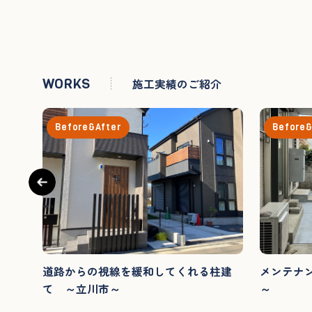
WORKS
施工実績のご紹介
Before&After
Before&
ォー
道路からの視線を緩和してくれる柱建
メンテナ
て ～立川市～
～