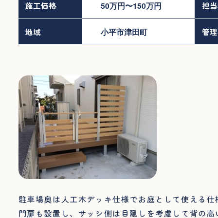
施工価格
50万円〜150万円
担当
地域
小平市津田町
管理
駐車場奥は人工木デッキ仕様でお庭として使える仕
門扉も設置し、サッシ側は目隠しを考慮して背の高