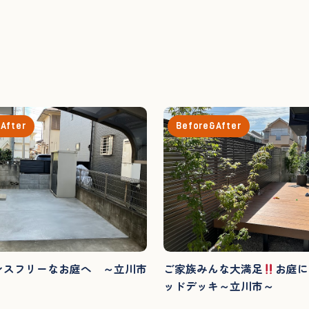
After
Before&After
ンスフリーなお庭へ ～立川市
ご家族みんな大満足
お庭に
ッドデッキ～立川市～