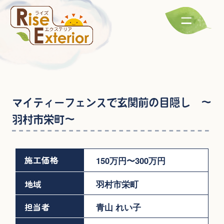
マイティーフェンスで玄関前の目隠し ～
羽村市栄町～
施工価格
150万円〜300万円
地域
羽村市栄町
担当者
青山 れい子